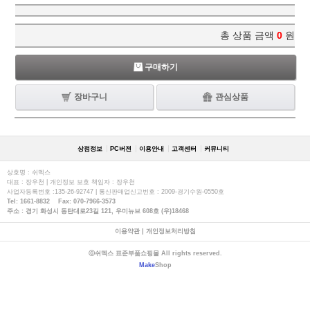
총 상품 금액
0
원
구매하기
장바구니
관심상품
상점정보
PC버젼
이용안내
고객센터
커뮤니티
상호명 : 쉬멕스
대표 : 장우천 | 개인정보 보호 책임자 : 장우천
사업자등록번호 :135-26-92747 | 통신판매업신고번호 : 2009-경기수원-0550호
Tel: 1661-8832 Fax: 070-7966-3573
주소 : 경기 화성시 동탄대로23길 121, 우미뉴브 608호 (우)18468
이용약관
|
개인정보처리방침
ⓒ쉬멕스 표준부품쇼핑몰 All rights reserved.
Make
Shop