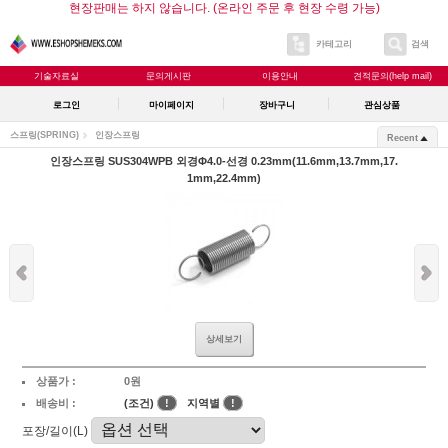
현장판매는 하지 않습니다. (온라인 주문 후 현장 수령 가능)
카테고리
검색
기술자료실
문의게시판
이용안내
견적문의(help mail)
로그인
마이페이지
장바구니
관심상품
스프링(SPRING)
인장스프링
Recent
인장스프링 SUS304WPB 외경Φ4.0-선경 0.23mm(11.6mm,13.7mm,17.
1mm,22.4mm)
상세보기
상품가 :
0원
배송비 :
(조건)
!
지역별
!
포장/길이(L)