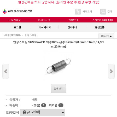
현장판매는 하지 않습니다. (온라인 주문 후 현장 수령 가능)
카테고리
검색
기술자료실
문의게시판
이용안내
견적문의(help mail)
로그인
마이페이지
장바구니
관심상품
스프링(SPRING)
인장스프링
Recent
인장스프링 SUS304WPB 외경Φ2.5-선경 0.26mm(8.6mm,11mm,14,9m
m,20.9mm)
상세보기
상품가 :
0원
배송비 :
(조건)
!
지역별
!
포장/길이