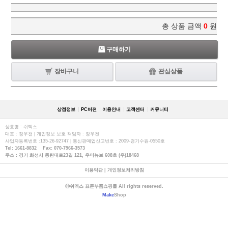
총 상품 금액
0
원
구매하기
장바구니
관심상품
상점정보
PC버젼
이용안내
고객센터
커뮤니티
상호명 : 쉬멕스
대표 : 장우천 | 개인정보 보호 책임자 : 장우천
사업자등록번호 :135-26-92747 | 통신판매업신고번호 : 2009-경기수원-0550호
Tel: 1661-8832 Fax: 070-7966-3573
주소 : 경기 화성시 동탄대로23길 121, 우미뉴브 608호 (우)18468
이용약관
|
개인정보처리방침
ⓒ쉬멕스 표준부품쇼핑몰 All rights reserved.
Make
Shop