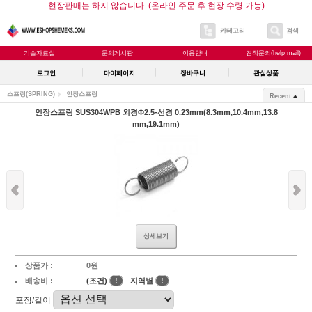
현장판매는 하지 않습니다. (온라인 주문 후 현장 수령 가능)
카테고리
검색
기술자료실
문의게시판
이용안내
견적문의(help mail)
로그인
마이페이지
장바구니
관심상품
스프링(SPRING)
인장스프링
Recent
인장스프링 SUS304WPB 외경Φ2.5-선경 0.23mm(8.3mm,10.4mm,13.8
mm,19.1mm)
상세보기
상품가 :
0원
배송비 :
(조건)
!
지역별
!
포장/길이