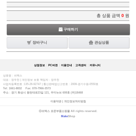
총 상품 금액
0
원
구매하기
장바구니
관심상품
상점정보
PC버젼
이용안내
고객센터
커뮤니티
상호명 : 쉬멕스
대표 : 장우천 | 개인정보 보호 책임자 : 장우천
사업자등록번호 :135-26-92747 | 통신판매업신고번호 : 2009-경기수원-0550호
Tel: 1661-8832 Fax: 070-7966-3573
주소 : 경기 화성시 동탄대로23길 121, 우미뉴브 608호 (우)18468
이용약관
|
개인정보처리방침
ⓒ쉬멕스 표준부품쇼핑몰 All rights reserved.
Make
Shop