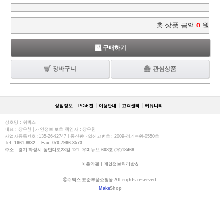
총 상품 금액
0
원
구매하기
장바구니
관심상품
상점정보
PC버젼
이용안내
고객센터
커뮤니티
상호명 : 쉬멕스
대표 : 장우천 | 개인정보 보호 책임자 : 장우천
사업자등록번호 :135-26-92747 | 통신판매업신고번호 : 2009-경기수원-0550호
Tel: 1661-8832 Fax: 070-7966-3573
주소 : 경기 화성시 동탄대로23길 121, 우미뉴브 608호 (우)18468
이용약관
|
개인정보처리방침
ⓒ쉬멕스 표준부품쇼핑몰 All rights reserved.
Make
Shop