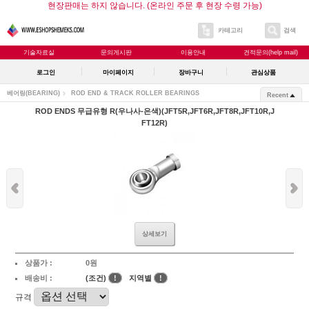
현장판매는 하지 않습니다. (온라인 주문 후 현장 수령 가능)
카테고리
검색
기술자료실
문의게시판
이용안내
견적문의(help mail)
로그인
마이페이지
장바구니
관심상품
베어링(BEARING)
ROD END & TRACK ROLLER BEARINGS
Recent
ROD ENDS 무급유형 R(우나사-은색)(JFT5R,JFT6R,JFT8R,JFT10R,J
FT12R)
상세보기
상품가 :
0원
배송비 :
(조건)
!
지역별
!
규격