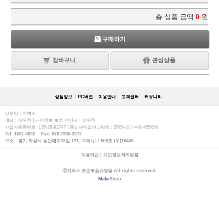
총 상품 금액
0
원
구매하기
장바구니
관심상품
상점정보
PC버젼
이용안내
고객센터
커뮤니티
상호명 : 쉬멕스
대표 : 장우천 | 개인정보 보호 책임자 : 장우천
사업자등록번호 :135-26-92747 | 통신판매업신고번호 : 2009-경기수원-0550호
Tel: 1661-8832 Fax: 070-7966-3573
주소 : 경기 화성시 동탄대로23길 121, 우미뉴브 608호 (우)18468
이용약관
|
개인정보처리방침
ⓒ쉬멕스 표준부품쇼핑몰 All rights reserved.
Make
Shop