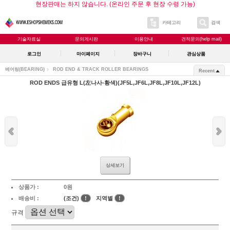
현장판매는 하지 않습니다. (온라인 주문 후 현장 수령 가능)
카테고리
검색
기술자료실
문의게시판
이용안내
견적문의(help mail)
로그인
마이페이지
장바구니
관심상품
베어링(BEARING)
ROD END & TRACK ROLLER BEARINGS
Recent
ROD ENDS 급유형 L(左나사-황색)(JF5L,JF6L,JF8L,JF10L,JF12L)
상세보기
상품가 :
0원
배송비 :
(조건)
!
지역별
!
규격