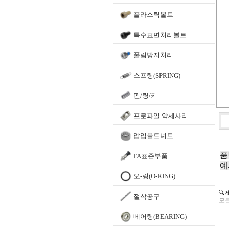
플라스틱볼트
특수표면처리볼트
풀림방지처리
스프링(SPRING)
핀/링/키
프로파일 악세사리
압입볼트너트
품
FA표준부품
예
오-링(O-RING)
🔍
절삭공구
모든
베어링(BEARING)