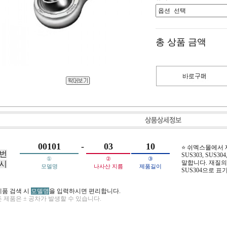
총 상품 금액
00101
-
03
10
⭐ 쉬멕스몰에서
번
SUS303, SUS304,
①
②
③
말합니다. 재질의 
시
모델명
나사산 지름
제품길이
SUS304으로 표
제품 검색 시
모델명
을 입력하시면 편리합니다.
 제품은 ± 공차가 발생할 수 있습니다.