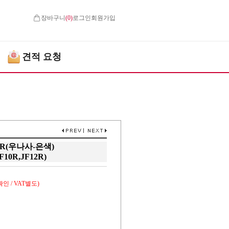
장바구니
(
0
)
로그인
회원가입
견적 요청
 R(우나사-은색)
F10R,JF12R)
인 / VAT별도)