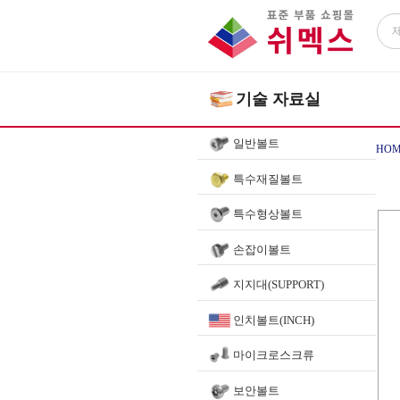
기술 자료실
일반볼트
HOM
특수재질볼트
특수형상볼트
손잡이볼트
지지대(SUPPORT)
인치볼트(INCH)
마이크로스크류
보안볼트