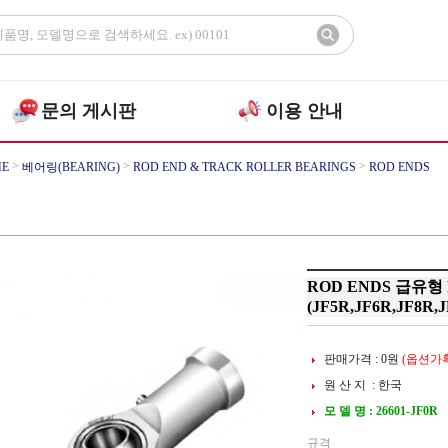
문의 게시판
이용 안내
>
>
>
E
베어링(BEARING)
ROD END & TRACK ROLLER BEARINGS
ROD ENDS
ROD ENDS 급유형
(JF5R,JF6R,JF8R,J
판매가격 :
0
원
(옵션가확
원 산 지 : 한국
모 델 명 : 26601-JF0R
규격