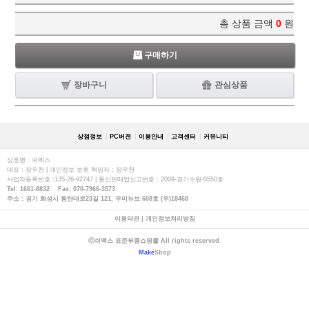
총 상품 금액
0
원
구매하기
장바구니
관심상품
상점정보
PC버젼
이용안내
고객센터
커뮤니티
상호명 : 쉬멕스
대표 : 장우천 | 개인정보 보호 책임자 : 장우천
사업자등록번호 :135-26-92747 | 통신판매업신고번호 : 2009-경기수원-0550호
Tel: 1661-8832 Fax: 070-7966-3573
주소 : 경기 화성시 동탄대로23길 121, 우미뉴브 608호 (우)18468
이용약관
|
개인정보처리방침
ⓒ쉬멕스 표준부품쇼핑몰 All rights reserved.
Make
Shop