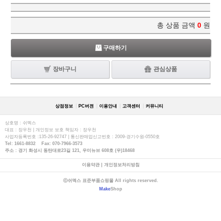
총 상품 금액
0
원
구매하기
장바구니
관심상품
상점정보
PC버젼
이용안내
고객센터
커뮤니티
상호명 : 쉬멕스
대표 : 장우천 | 개인정보 보호 책임자 : 장우천
사업자등록번호 :135-26-92747 | 통신판매업신고번호 : 2009-경기수원-0550호
Tel: 1661-8832 Fax: 070-7966-3573
주소 : 경기 화성시 동탄대로23길 121, 우미뉴브 608호 (우)18468
이용약관
|
개인정보처리방침
ⓒ쉬멕스 표준부품쇼핑몰 All rights reserved.
Make
Shop