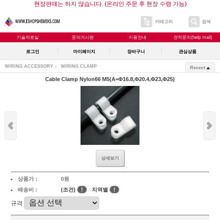
현장판매는 하지 않습니다. (온라인 주문 후 현장 수령 가능)
카테고리
검색
기술자료실
문의게시판
이용안내
견적문의(help mail)
로그인
마이페이지
장바구니
관심상품
WIRING ACCESSORY
WIRING CLAMP
Recent
Cable Clamp Nylon66 M5(A=Φ16.8,Φ20.4,Φ23,Φ25)
상세보기
상품가 :
0원
배송비 :
(조건)
!
지역별
!
규격