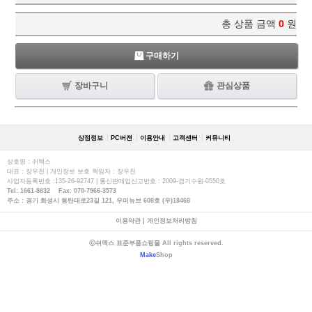
총 상품 금액
0
원
구매하기
장바구니
관심상품
상점정보
PC버젼
이용안내
고객센터
커뮤니티
상호명 : 쉬멕스
대표 : 장우천 | 개인정보 보호 책임자 : 장우천
사업자등록번호 :135-26-92747 | 통신판매업신고번호 : 2009-경기수원-0550호
Tel: 1661-8832 Fax: 070-7966-3573
주소 : 경기 화성시 동탄대로23길 121, 우미뉴브 608호 (우)18468
이용약관
|
개인정보처리방침
ⓒ쉬멕스 표준부품쇼핑몰 All rights reserved.
Make
Shop