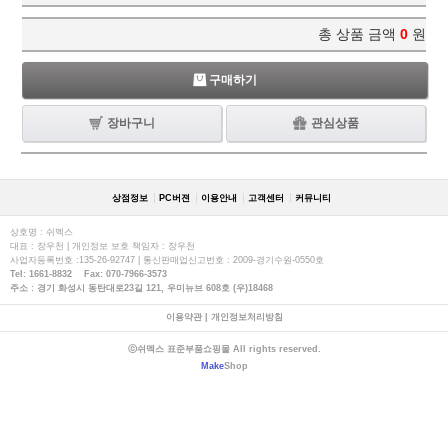
총 상품 금액
0
원
구매하기
장바구니
관심상품
상점정보
PC버젼
이용안내
고객센터
커뮤니티
상호명 : 쉬멕스
대표 : 장우천 | 개인정보 보호 책임자 : 장우천
사업자등록번호 :135-26-92747 | 통신판매업신고번호 : 2009-경기수원-0550호
Tel: 1661-8832 Fax: 070-7966-3573
주소 : 경기 화성시 동탄대로23길 121, 우미뉴브 608호 (우)18468
이용약관
|
개인정보처리방침
ⓒ쉬멕스 표준부품쇼핑몰 All rights reserved.
Make
Shop