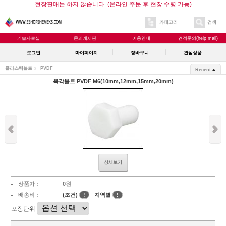
현장판매는 하지 않습니다. (온라인 주문 후 현장 수령 가능)
카테고리
검색
기술자료실
문의게시판
이용안내
견적문의(help mail)
로그인
마이페이지
장바구니
관심상품
플라스틱볼트
PVDF
Recent
육각볼트 PVDF M6(10mm,12mm,15mm,20mm)
상세보기
상품가 :
0원
배송비 :
(조건)
!
지역별
!
포장단위