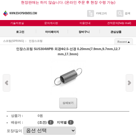
현장판매는 하지 않습니다. (온라인 주문 후 현장 수령 가능)
카테고리
검색
기술자료실
문의게시판
이용안내
견적문의(help mail)
로그인
마이페이지
장바구니
관심상품
스프링(SPRING)
인장스프링
Recent
인장스프링 SUS304WPB 외경Φ2.5-선경 0.20mm(7.9mm,9.7mm,12.7
mm,17.3mm)
상세보기
상품가 :
0원
배송비 :
(조건)
!
지역별
!
포장/길이