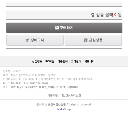
총 상품 금액
0
원
구매하기
장바구니
관심상품
상점정보
PC버젼
이용안내
고객센터
커뮤니티
상호명 : 쉬멕스
대표 : 장우천 | 개인정보 보호 책임자 : 장우천
사업자등록번호 :135-26-92747 | 통신판매업신고번호 : 2009-경기수원-0550호
Tel: 1661-8832 Fax: 070-7966-3573
주소 : 경기 화성시 동탄대로23길 121, 우미뉴브 608호 (우)18468
이용약관
|
개인정보처리방침
ⓒ쉬멕스 표준부품쇼핑몰 All rights reserved.
Make
Shop