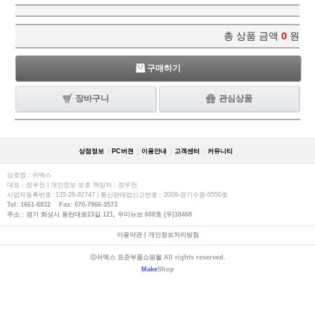
총 상품 금액
0
원
구매하기
장바구니
관심상품
상점정보
PC버젼
이용안내
고객센터
커뮤니티
상호명 : 쉬멕스
대표 : 장우천 | 개인정보 보호 책임자 : 장우천
사업자등록번호 :135-26-92747 | 통신판매업신고번호 : 2009-경기수원-0550호
Tel: 1661-8832 Fax: 070-7966-3573
주소 : 경기 화성시 동탄대로23길 121, 우미뉴브 608호 (우)18468
이용약관
|
개인정보처리방침
ⓒ쉬멕스 표준부품쇼핑몰 All rights reserved.
Make
Shop