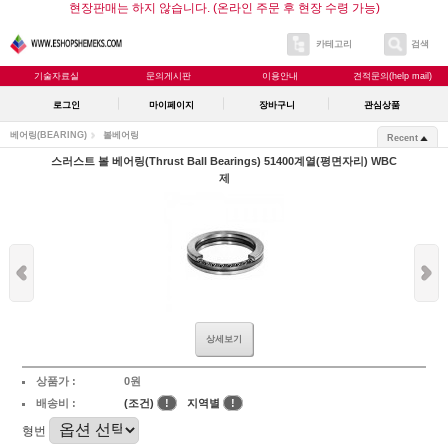
현장판매는 하지 않습니다. (온라인 주문 후 현장 수령 가능)
카테고리
검색
기술자료실
문의게시판
이용안내
견적문의(help mail)
로그인
마이페이지
장바구니
관심상품
베어링(BEARING)
볼베어링
Recent
스러스트 볼 베어링(Thrust Ball Bearings) 51400계열(평면자리) WBC
제
상세보기
상품가 :
0원
배송비 :
(조건)
!
지역별
!
형번