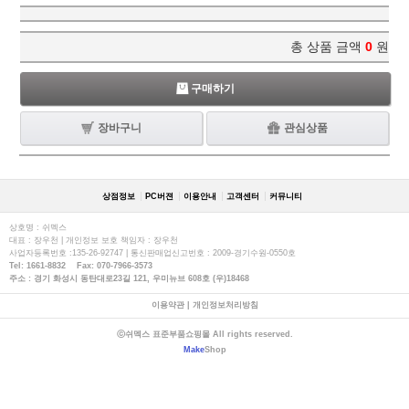
총 상품 금액
0
원
구매하기
장바구니
관심상품
상점정보
PC버젼
이용안내
고객센터
커뮤니티
상호명 : 쉬멕스
대표 : 장우천 | 개인정보 보호 책임자 : 장우천
사업자등록번호 :135-26-92747 | 통신판매업신고번호 : 2009-경기수원-0550호
Tel: 1661-8832 Fax: 070-7966-3573
주소 : 경기 화성시 동탄대로23길 121, 우미뉴브 608호 (우)18468
이용약관
|
개인정보처리방침
ⓒ쉬멕스 표준부품쇼핑몰 All rights reserved.
Make
Shop