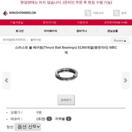
현장판매는 하지 않습니다. (온라인 주문 후 현장 수령 가능)
카테고리
검색
기술자료실
문의게시판
이용안내
견적문의(help mail)
로그인
마이페이지
장바구니
관심상품
베어링(BEARING)
볼베어링
Recent
스러스트 볼 베어링(Thrust Ball Bearings) 51300계열(평면자리) WBC
제
상세보기
상품가 :
0원
배송비 :
(조건)
!
지역별
!
형번