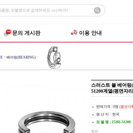
문의 게시판
이용 안내
>
>
E
베어링(BEARING)
>
어링
스러스트 볼베어링
스러스트 볼 베어링(Thru
51200계열(평면자리
판매가격 :
0
원
(옵션가확
원 산 지 : 한국
모 델 명 : 25201-51200
형번