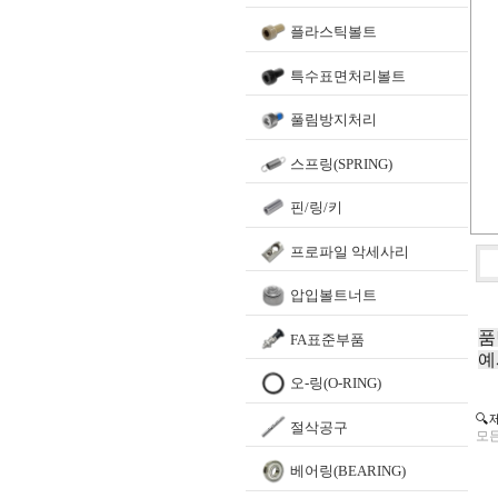
플라스틱볼트
특수표면처리볼트
풀림방지처리
스프링(SPRING)
핀/링/키
프로파일 악세사리
압입볼트너트
품
FA표준부품
예
오-링(O-RING)
🔍
절삭공구
모든
베어링(BEARING)