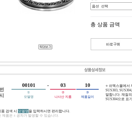
총 상품 금액
00101
-
03
10
⭐ 쉬멕스몰에서
번
SUS303, SUS304,
①
②
③
말합니다. 재질의 
시
모델명
나사산 지름
제품길이
SUS304으로 표
제품 검색 시
모델명
을 입력하시면 편리합니다.
 제품은 ± 공차가 발생할 수 있습니다.