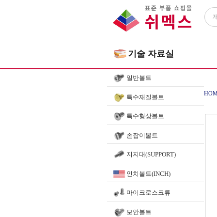
기술 자료실
일반볼트
HOM
특수재질볼트
특수형상볼트
볼베
손잡이볼트
지지대(SUPPORT)
인치볼트(INCH)
마이크로스크류
보안볼트