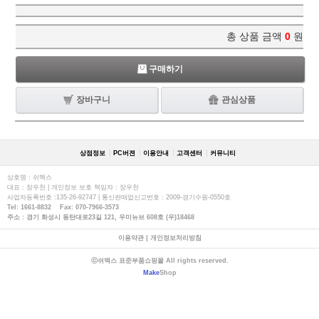
총 상품 금액
0
원
구매하기
장바구니
관심상품
상점정보
PC버젼
이용안내
고객센터
커뮤니티
상호명 : 쉬멕스
대표 : 장우천 | 개인정보 보호 책임자 : 장우천
사업자등록번호 :135-26-92747 | 통신판매업신고번호 : 2009-경기수원-0550호
Tel: 1661-8832 Fax: 070-7966-3573
주소 : 경기 화성시 동탄대로23길 121, 우미뉴브 608호 (우)18468
이용약관
|
개인정보처리방침
ⓒ쉬멕스 표준부품쇼핑몰 All rights reserved.
Make
Shop