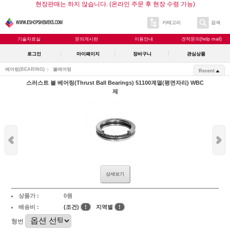
현장판매는 하지 않습니다. (온라인 주문 후 현장 수령 가능)
카테고리
검색
기술자료실
문의게시판
이용안내
견적문의(help mail)
로그인
마이페이지
장바구니
관심상품
베어링(BEARING)
볼베어링
Recent
스러스트 볼 베어링(Thrust Ball Bearings) 51100계열(평면자리) WBC
제
상세보기
상품가 :
0원
배송비 :
(조건)
!
지역별
!
형번