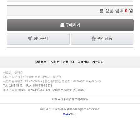
총 상품 금액
0
원
구매하기
장바구니
관심상품
상점정보
PC버젼
이용안내
고객센터
커뮤니티
상호명 : 쉬멕스
대표 : 장우천 | 개인정보 보호 책임자 : 장우천
사업자등록번호 :135-26-92747 | 통신판매업신고번호 : 2009-경기수원-0550호
Tel: 1661-8832 Fax: 070-7966-3573
주소 : 경기 화성시 동탄대로23길 121, 우미뉴브 608호 (우)18468
이용약관
|
개인정보처리방침
ⓒ쉬멕스 표준부품쇼핑몰 All rights reserved.
Make
Shop