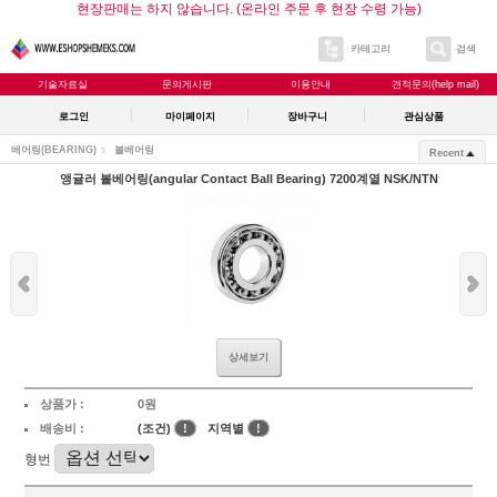
현장판매는 하지 않습니다. (온라인 주문 후 현장 수령 가능)
카테고리
검색
기술자료실
문의게시판
이용안내
견적문의(help mail)
로그인
마이페이지
장바구니
관심상품
베어링(BEARING)
볼베어링
Recent
앵귤러 볼베어링(angular Contact Ball Bearing) 7200계열 NSK/NTN
상세보기
상품가 :
0원
배송비 :
(조건)
!
지역별
!
형번