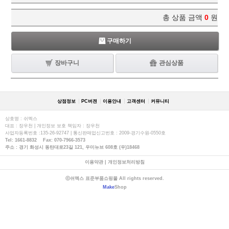
총 상품 금액
0
원
구매하기
장바구니
관심상품
상점정보
PC버젼
이용안내
고객센터
커뮤니티
상호명 : 쉬멕스
대표 : 장우천 | 개인정보 보호 책임자 : 장우천
사업자등록번호 :135-26-92747 | 통신판매업신고번호 : 2009-경기수원-0550호
Tel: 1661-8832 Fax: 070-7966-3573
주소 : 경기 화성시 동탄대로23길 121, 우미뉴브 608호 (우)18468
이용약관
|
개인정보처리방침
ⓒ쉬멕스 표준부품쇼핑몰 All rights reserved.
Make
Shop