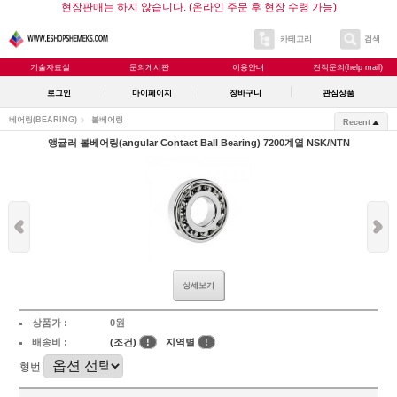
현장판매는 하지 않습니다. (온라인 주문 후 현장 수령 가능)
카테고리
검색
기술자료실
문의게시판
이용안내
견적문의(help mail)
로그인
마이페이지
장바구니
관심상품
베어링(BEARING)
볼베어링
Recent
앵귤러 볼베어링(angular Contact Ball Bearing) 7200계열 NSK/NTN
상세보기
상품가 :
0원
배송비 :
(조건)
!
지역별
!
형번