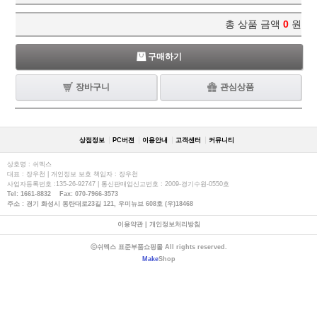
총 상품 금액
0
원
구매하기
장바구니
관심상품
상점정보
PC버젼
이용안내
고객센터
커뮤니티
상호명 : 쉬멕스
대표 : 장우천 | 개인정보 보호 책임자 : 장우천
사업자등록번호 :135-26-92747 | 통신판매업신고번호 : 2009-경기수원-0550호
Tel: 1661-8832 Fax: 070-7966-3573
주소 : 경기 화성시 동탄대로23길 121, 우미뉴브 608호 (우)18468
이용약관
|
개인정보처리방침
ⓒ쉬멕스 표준부품쇼핑몰 All rights reserved.
Make
Shop