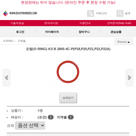
현장판매는 하지 않습니다. (온라인 주문 후 현장 수령 가능)
카테고리
검색
기술자료실
문의게시판
이용안내
견적문의(help mail)
로그인
마이페이지
장바구니
관심상품
O-RING
P계열
Recent
오링(O-RING) KS B 2805-4C-P(P18,P20,P21,P22,P22A)
상세보기
상품가 :
0원
배송비 :
(조건)
!
지역별
!
규격