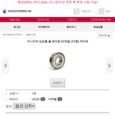
현장판매는 하지 않습니다. (온라인 주문 후 현장 수령 가능)
카테고리
검색
기술자료실
문의게시판
이용안내
견적문의(help mail)
로그인
마이페이지
장바구니
관심상품
베어링(BEARING)
볼베어링
Recent
미니어쳐 깊은홈 볼 베어링 62계열 (ZZ형) FBJ제
상세보기
상품가 :
0원
배송비 :
(조건)
!
지역별
!
형번