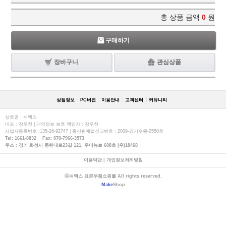
총 상품 금액
0
원
구매하기
장바구니
관심상품
상점정보
PC버젼
이용안내
고객센터
커뮤니티
상호명 : 쉬멕스
대표 : 장우천 | 개인정보 보호 책임자 : 장우천
사업자등록번호 :135-26-92747 | 통신판매업신고번호 : 2009-경기수원-0550호
Tel: 1661-8832 Fax: 070-7966-3573
주소 : 경기 화성시 동탄대로23길 121, 우미뉴브 608호 (우)18468
이용약관
|
개인정보처리방침
ⓒ쉬멕스 표준부품쇼핑몰 All rights reserved.
Make
Shop