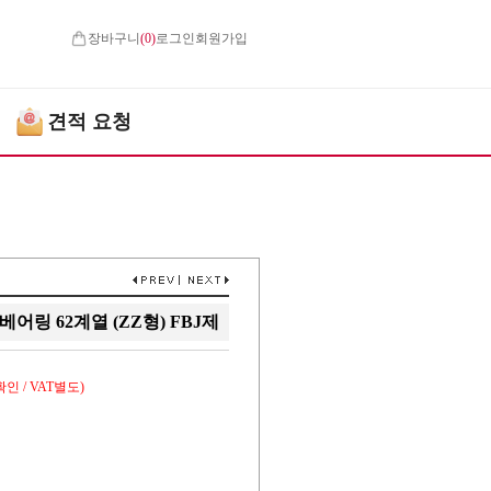
장바구니
(
0
)
로그인
회원가입
견적 요청
어링 62계열 (ZZ형) FBJ제
인 / VAT별도)