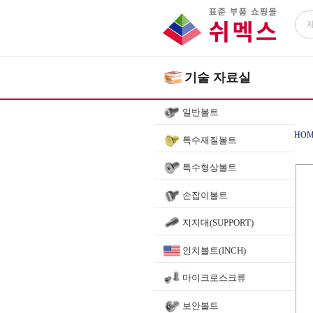
기술 자료실
일반볼트
HOM
특수재질볼트
특수형상볼트
볼베
손잡이볼트
지지대(SUPPORT)
인치볼트(INCH)
마이크로스크류
보안볼트