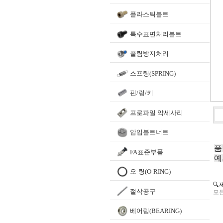
플라스틱볼트
특수표면처리볼트
풀림방지처리
스프링(SPRING)
핀/링/키
프로파일 악세사리
압입볼트너트
품
FA표준부품
예
오-링(O-RING)
🔍
절삭공구
모든
베어링(BEARING)