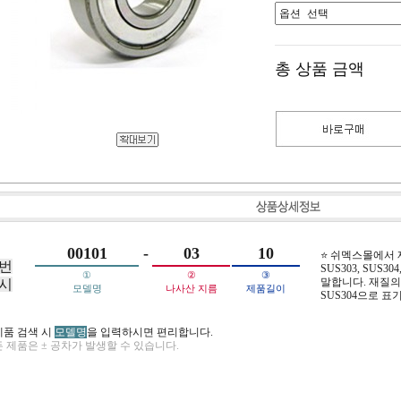
총 상품 금액
00101
-
03
10
⭐ 쉬멕스몰에서
번
SUS303, SUS304,
①
②
③
말합니다. 재질의 
시
모델명
나사산 지름
제품길이
SUS304으로 표
제품 검색 시
모델명
을 입력하시면 편리합니다.
 제품은 ± 공차가 발생할 수 있습니다.