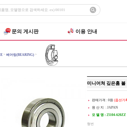
문의 게시판
이용 안내
>
>
E
베어링(BEARING)
>
어링
미니어쳐 볼베어링
미니어쳐 깊은홈 볼 베
판매가격 :
0
원
(옵션가확
원 산 지 : JAPAN
모 델 명 : 25104-620ZZ
형번