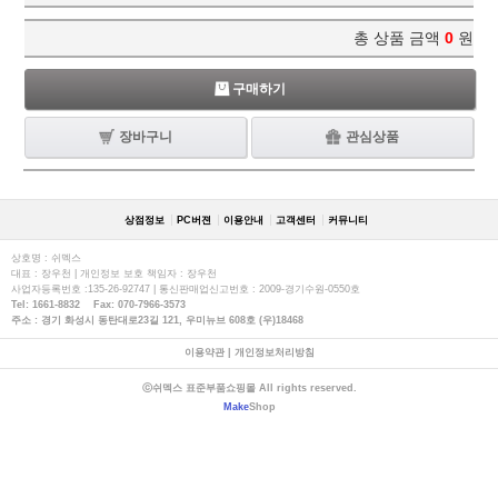
총 상품 금액
0
원
구매하기
장바구니
관심상품
상점정보
PC버젼
이용안내
고객센터
커뮤니티
상호명 : 쉬멕스
대표 : 장우천 | 개인정보 보호 책임자 : 장우천
사업자등록번호 :135-26-92747 | 통신판매업신고번호 : 2009-경기수원-0550호
Tel: 1661-8832 Fax: 070-7966-3573
주소 : 경기 화성시 동탄대로23길 121, 우미뉴브 608호 (우)18468
이용약관
|
개인정보처리방침
ⓒ쉬멕스 표준부품쇼핑몰 All rights reserved.
Make
Shop