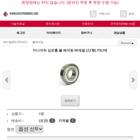
현장판매는 하지 않습니다. (온라인 주문 후 현장 수령 가능)
카테고리
검색
기술자료실
문의게시판
이용안내
견적문의(help mail)
로그인
마이페이지
장바구니
관심상품
베어링(BEARING)
볼베어링
Recent
미니어쳐 깊은홈 볼 베어링 60계열 (ZZ형) FBJ제
상세보기
상품가 :
0원
배송비 :
(조건)
!
지역별
!
형번