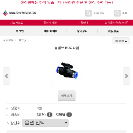
현장판매는 하지 않습니다. (온라인 주문 후 현장 수령 가능)
카테고리
검색
기술자료실
문의게시판
이용안내
견적문의(help mail)
로그인
마이페이지
장바구니
관심상품
공압부품
밸브(V
Recent
볼벨브 BUG타입
상세보기
상품가 :
0원
배송비 :
(조건)
!
지역별
!
포장단위