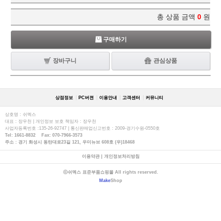
총 상품 금액
0
원
구매하기
장바구니
관심상품
상점정보
PC버젼
이용안내
고객센터
커뮤니티
상호명 : 쉬멕스
대표 : 장우천 | 개인정보 보호 책임자 : 장우천
사업자등록번호 :135-26-92747 | 통신판매업신고번호 : 2009-경기수원-0550호
Tel: 1661-8832 Fax: 070-7966-3573
주소 : 경기 화성시 동탄대로23길 121, 우미뉴브 608호 (우)18468
이용약관
|
개인정보처리방침
ⓒ쉬멕스 표준부품쇼핑몰 All rights reserved.
Make
Shop