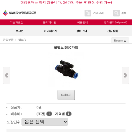
현장판매는 하지 않습니다. (온라인 주문 후 현장 수령 가능)
카테고리
검색
기술자료실
문의게시판
이용안내
견적문의(help mail)
로그인
마이페이지
장바구니
관심상품
공압부품
밸브(V
Recent
볼벨브 BUC타입
상세보기
상품가 :
0원
배송비 :
(조건)
!
지역별
!
포장단위