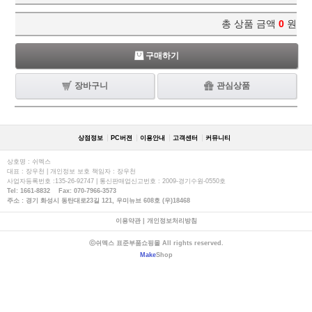
총 상품 금액
0
원
구매하기
장바구니
관심상품
상점정보
PC버젼
이용안내
고객센터
커뮤니티
상호명 : 쉬멕스
대표 : 장우천 | 개인정보 보호 책임자 : 장우천
사업자등록번호 :135-26-92747 | 통신판매업신고번호 : 2009-경기수원-0550호
Tel: 1661-8832 Fax: 070-7966-3573
주소 : 경기 화성시 동탄대로23길 121, 우미뉴브 608호 (우)18468
이용약관
|
개인정보처리방침
ⓒ쉬멕스 표준부품쇼핑몰 All rights reserved.
Make
Shop