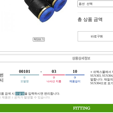
총 상품 금액
00101
-
03
10
⭐ 쉬멕스몰에서
번
SUS303, SUS304,
①
②
③
말합니다. 재질의 
시
모델명
나사산 지름
제품길이
SUS304으로 표
제품 검색 시
모델명
을 입력하시면 편리합니다.
 제품은 ± 공차가 발생할 수 있습니다.