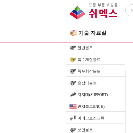
기술 자료실
일반볼트
특수재질볼트
특수형상볼트
HOM
손잡이볼트
지지대(SUPPORT)
인치볼트(INCH)
마이크로스크류
보안볼트