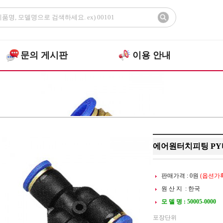
문의 게시판
이용 안내
>
>
원터치
>
E
공압부품
GPY타입
에어원터치피팅 P
판매가격 :
0
원
(옵션가확
원 산 지 : 한국
모 델 명 : 50005-0000
포장단위