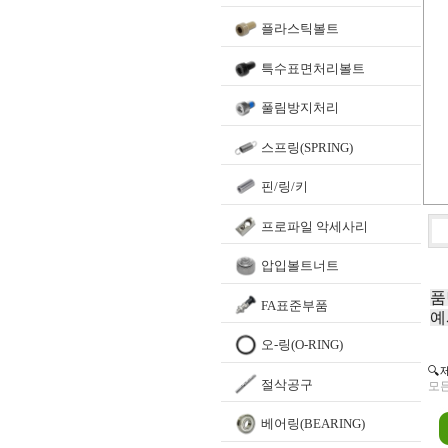
플라스틱볼트
특수표면처리볼트
풀림방지처리
스프링(SPRING)
핀/링/키
프로파일 악세사리
압입볼트너트
품
FA표준부품
예
오-링(O-RING)
🔍
절삭공구
모든
베어링(BEARING)