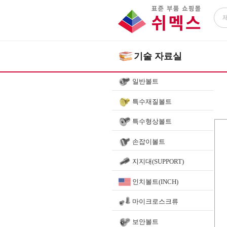
기술 자료실
일반볼트
특수재질볼트
특수형상볼트
HOM
손잡이볼트
지지대(SUPPORT)
인치볼트(INCH)
마이크로스크류
보안볼트