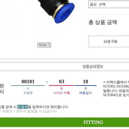
총 상품 금액
00101
-
03
10
⭐ 쉬멕스몰에서
번
SUS303, SUS304,
①
②
③
말합니다. 재질의 
시
모델명
나사산 지름
제품길이
SUS304으로 표
제품 검색 시
모델명
을 입력하시면 편리합니다.
 제품은 ± 공차가 발생할 수 있습니다.