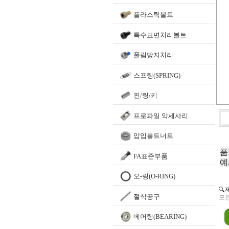
플라스틱볼트
특수표면처리볼트
풀림방지처리
스프링(SPRING)
핀/링/키
프로파일 악세사리
압입볼트너트
품
FA표준부품
예
오-링(O-RING)
🔍
절삭공구
모든
베어링(BEARING)