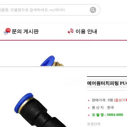
문의 게시판
이용 안내
>
>
원터치
>
E
공압부품
GPUC타입
에어원터치피팅 PU
판매가격 :
0
원
(옵션가확
원 산 지 : 한국
모 델 명 : 50004-0000
포장단위