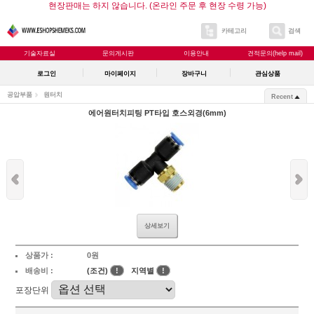
현장판매는 하지 않습니다. (온라인 주문 후 현장 수령 가능)
카테고리
검색
기술자료실
문의게시판
이용안내
견적문의(help mail)
로그인
마이페이지
장바구니
관심상품
공압부품
원터치
Recent
에어원터치피팅 PT타입 호스외경(6mm)
상세보기
상품가 :
0원
배송비 :
(조건)
!
지역별
!
포장단위