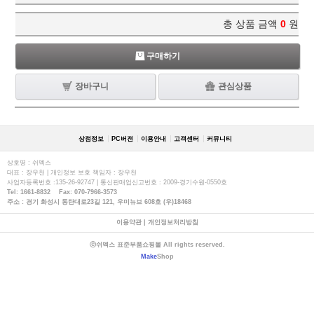
총 상품 금액
0
원
구매하기
장바구니
관심상품
상점정보
PC버젼
이용안내
고객센터
커뮤니티
상호명 : 쉬멕스
대표 : 장우천 | 개인정보 보호 책임자 : 장우천
사업자등록번호 :135-26-92747 | 통신판매업신고번호 : 2009-경기수원-0550호
Tel: 1661-8832 Fax: 070-7966-3573
주소 : 경기 화성시 동탄대로23길 121, 우미뉴브 608호 (우)18468
이용약관
|
개인정보처리방침
ⓒ쉬멕스 표준부품쇼핑몰 All rights reserved.
Make
Shop