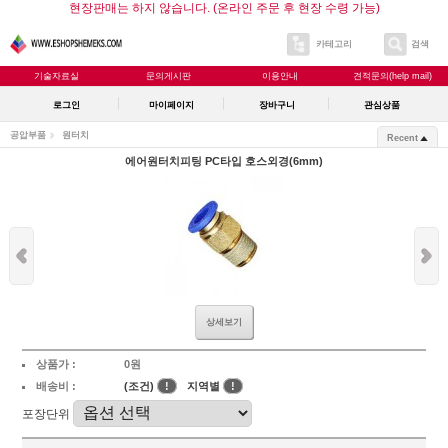
현장판매는 하지 않습니다. (온라인 주문 후 현장 수령 가능)
카테고리
검색
기술자료실
문의게시판
이용안내
견적문의(help mail)
로그인
마이페이지
장바구니
관심상품
공압부품
원터치
Recent
에어원터치피팅 PC타입 호스외경(6mm)
상세보기
상품가 :
0원
배송비 :
(조건)
!
지역별
!
포장단위