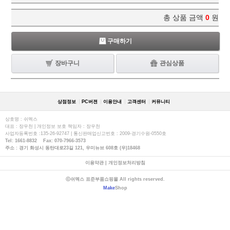
총 상품 금액
0
원
구매하기
장바구니
관심상품
상점정보
PC버젼
이용안내
고객센터
커뮤니티
상호명 : 쉬멕스
대표 : 장우천 | 개인정보 보호 책임자 : 장우천
사업자등록번호 :135-26-92747 | 통신판매업신고번호 : 2009-경기수원-0550호
Tel: 1661-8832 Fax: 070-7966-3573
주소 : 경기 화성시 동탄대로23길 121, 우미뉴브 608호 (우)18468
이용약관
|
개인정보처리방침
ⓒ쉬멕스 표준부품쇼핑몰 All rights reserved.
Make
Shop