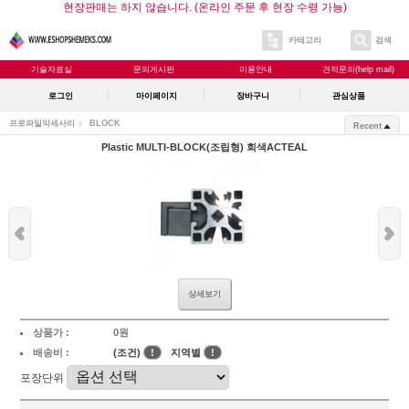
현장판매는 하지 않습니다. (온라인 주문 후 현장 수령 가능)
카테고리
검색
기술자료실
문의게시판
이용안내
견적문의(help mail)
로그인
마이페이지
장바구니
관심상품
프로파일악세사리
BLOCK
Recent
Plastic MULTI-BLOCK(조립형) 회색ACTEAL
상세보기
상품가 :
0원
배송비 :
(조건)
!
지역별
!
포장단위