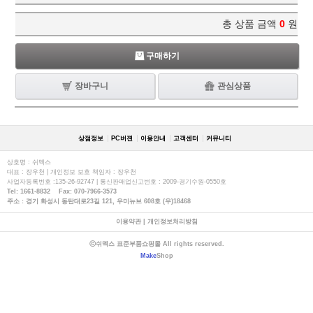
총 상품 금액
0
원
구매하기
장바구니
관심상품
상점정보
PC버젼
이용안내
고객센터
커뮤니티
상호명 : 쉬멕스
대표 : 장우천 | 개인정보 보호 책임자 : 장우천
사업자등록번호 :135-26-92747 | 통신판매업신고번호 : 2009-경기수원-0550호
Tel: 1661-8832 Fax: 070-7966-3573
주소 : 경기 화성시 동탄대로23길 121, 우미뉴브 608호 (우)18468
이용약관
|
개인정보처리방침
ⓒ쉬멕스 표준부품쇼핑몰 All rights reserved.
Make
Shop