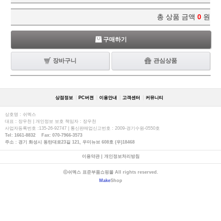
총 상품 금액
0
원
구매하기
장바구니
관심상품
상점정보
PC버젼
이용안내
고객센터
커뮤니티
상호명 : 쉬멕스
대표 : 장우천 | 개인정보 보호 책임자 : 장우천
사업자등록번호 :135-26-92747 | 통신판매업신고번호 : 2009-경기수원-0550호
Tel: 1661-8832 Fax: 070-7966-3573
주소 : 경기 화성시 동탄대로23길 121, 우미뉴브 608호 (우)18468
이용약관
|
개인정보처리방침
ⓒ쉬멕스 표준부품쇼핑몰 All rights reserved.
Make
Shop