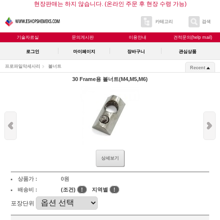
현장판매는 하지 않습니다. (온라인 주문 후 현장 수령 가능)
카테고리
검색
기술자료실
문의게시판
이용안내
견적문의(help mail)
로그인
마이페이지
장바구니
관심상품
프로파일악세사리
볼너트
Recent
30 Frame용 볼너트(M4,M5,M6)
상세보기
상품가 :
0원
배송비 :
(조건)
!
지역별
!
포장단위