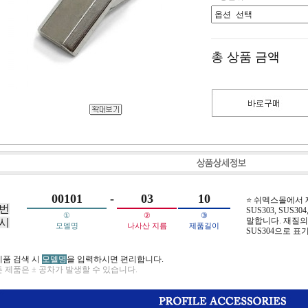
총 상품 금액
00101
-
03
10
⭐ 쉬멕스몰에서
번
SUS303, SUS304,
①
②
③
말합니다. 재질의 
시
모델명
나사산 지름
제품길이
SUS304으로 표
제품 검색 시
모델명
을 입력하시면 편리합니다.
 제품은 ± 공차가 발생할 수 있습니다.