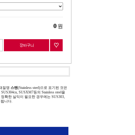
0
원
 재질명
스텐
(Stainless steel)으로 표기된 것은
 SUS304cu, SUSXM7등의 Stainless steel을
정확한 실익이 필요한 경우에는 SUS303,
기됩니다.