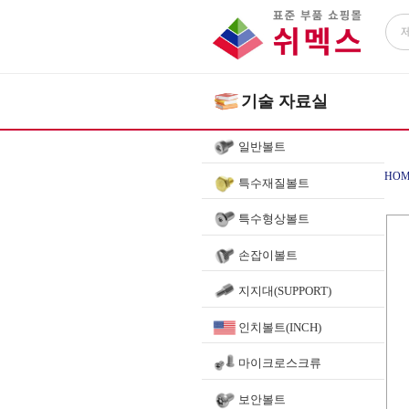
기술 자료실
일반볼트
HOM
특수재질볼트
특수형상볼트
손잡이볼트
지지대(SUPPORT)
인치볼트(INCH)
마이크로스크류
보안볼트