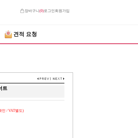
장바구니
(
0
)
로그인
회원가입
견적 요청
링너트
인 / VAT별도)