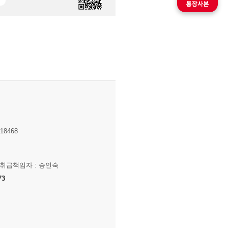
8468
보취급책임자 : 송인숙
73