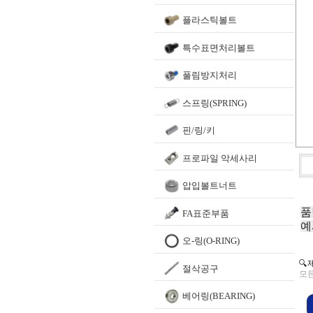
플라스틱볼트
특수표면처리볼트
풀림방지처리
스프링(SPRING)
핀/링/키
프로파일 악세사리
압입볼트너트
품
FA표준부품
예
오-링(O-RING)
🔍
절삭공구
모든
베어링(BEARING)