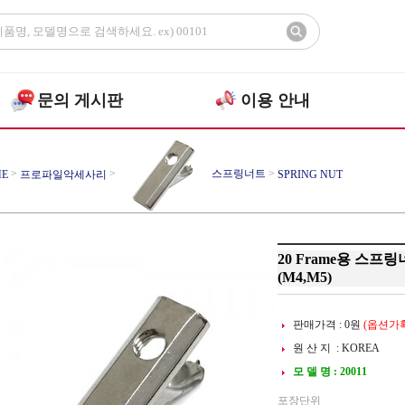
문의 게시판
이용 안내
>
>
스프링너트
>
E
프로파일악세사리
SPRING NUT
20 Frame용 스프
(M4,M5)
판매가격 :
0
원
(옵션가확
원 산 지 : KOREA
모 델 명 : 20011
포장단위