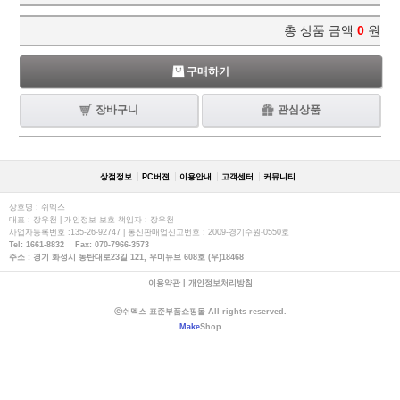
총 상품 금액
0
원
구매하기
장바구니
관심상품
상점정보
PC버젼
이용안내
고객센터
커뮤니티
상호명 : 쉬멕스
대표 : 장우천 | 개인정보 보호 책임자 : 장우천
사업자등록번호 :135-26-92747 | 통신판매업신고번호 : 2009-경기수원-0550호
Tel: 1661-8832 Fax: 070-7966-3573
주소 : 경기 화성시 동탄대로23길 121, 우미뉴브 608호 (우)18468
이용약관
|
개인정보처리방침
ⓒ쉬멕스 표준부품쇼핑몰 All rights reserved.
Make
Shop