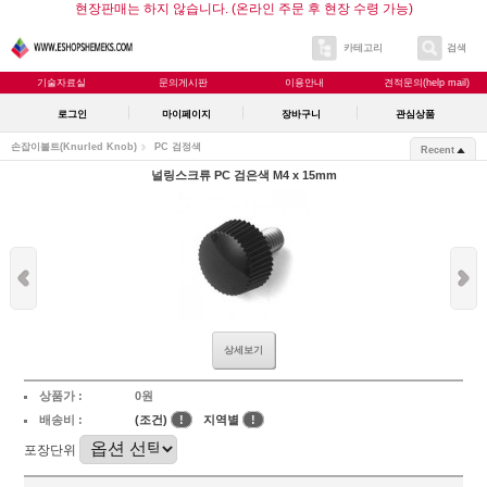
현장판매는 하지 않습니다. (온라인 주문 후 현장 수령 가능)
카테고리
검색
기술자료실
문의게시판
이용안내
견적문의(help mail)
로그인
마이페이지
장바구니
관심상품
손잡이볼트(Knurled Knob)
PC 검정색
Recent
널링스크류 PC 검은색 M4 x 15mm
상세보기
상품가 :
0원
배송비 :
(조건)
!
지역별
!
포장단위