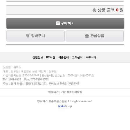
총 상품 금액
0
원
구매하기
장바구니
관심상품
상점정보
PC버젼
이용안내
고객센터
커뮤니티
상호명 : 쉬멕스
대표 : 장우천 | 개인정보 보호 책임자 : 장우천
사업자등록번호 :135-26-92747 | 통신판매업신고번호 : 2009-경기수원-0550호
Tel: 1661-8832 Fax: 070-7966-3573
주소 : 경기 화성시 동탄대로23길 121, 우미뉴브 608호 (우)18468
이용약관
|
개인정보처리방침
ⓒ쉬멕스 표준부품쇼핑몰 All rights reserved.
Make
Shop