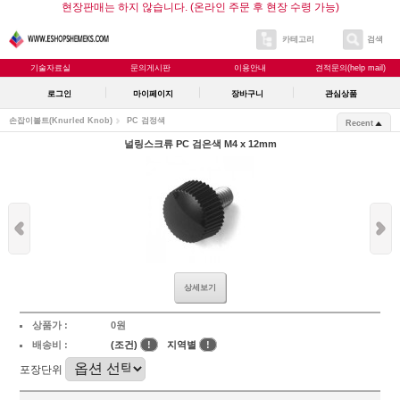
현장판매는 하지 않습니다. (온라인 주문 후 현장 수령 가능)
카테고리
검색
기술자료실
문의게시판
이용안내
견적문의(help mail)
로그인
마이페이지
장바구니
관심상품
손잡이볼트(Knurled Knob)
PC 검정색
Recent
널링스크류 PC 검은색 M4 x 12mm
상세보기
상품가 :
0원
배송비 :
(조건)
!
지역별
!
포장단위