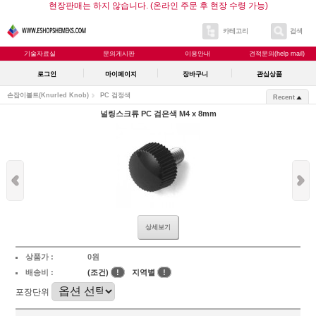
현장판매는 하지 않습니다. (온라인 주문 후 현장 수령 가능)
카테고리
검색
기술자료실
문의게시판
이용안내
견적문의(help mail)
로그인
마이페이지
장바구니
관심상품
손잡이볼트(Knurled Knob)
PC 검정색
Recent
널링스크류 PC 검은색 M4 x 8mm
상세보기
상품가 :
0원
배송비 :
(조건)
!
지역별
!
포장단위