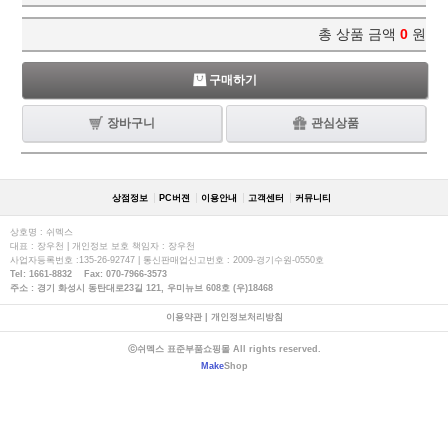
총 상품 금액
0
원
구매하기
장바구니
관심상품
상점정보
PC버젼
이용안내
고객센터
커뮤니티
상호명 : 쉬멕스
대표 : 장우천 | 개인정보 보호 책임자 : 장우천
사업자등록번호 :135-26-92747 | 통신판매업신고번호 : 2009-경기수원-0550호
Tel: 1661-8832 Fax: 070-7966-3573
주소 : 경기 화성시 동탄대로23길 121, 우미뉴브 608호 (우)18468
이용약관
|
개인정보처리방침
ⓒ쉬멕스 표준부품쇼핑몰 All rights reserved.
Make
Shop