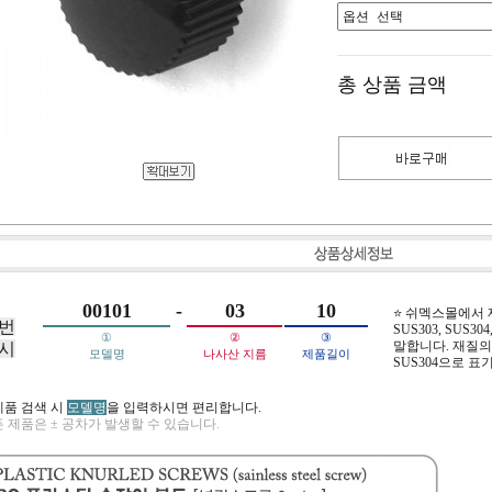
총 상품 금액
00101
-
03
10
⭐ 쉬멕스몰에서
번
SUS303, SUS304,
①
②
③
말합니다. 재질의 
시
모델명
나사산 지름
제품길이
SUS304으로 표
제품 검색 시
모델명
을 입력하시면 편리합니다.
 제품은 ± 공차가 발생할 수 있습니다.