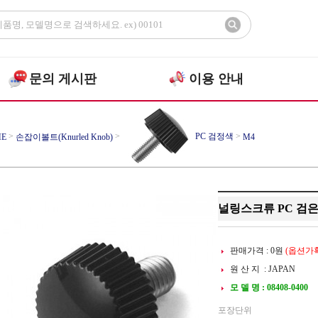
문의 게시판
이용 안내
>
>
PC 검정색
>
E
손잡이볼트(Knurled Knob)
M4
널링스크류 PC 검은색
판매가격 :
0
원
(옵션가확
원 산 지 : JAPAN
모 델 명 : 08408-0400
포장단위