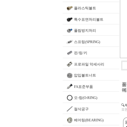
플라스틱볼트
특수표면처리볼트
풀림방지처리
스프링(SPRING)
핀/링/키
프로파일 악세사리
압입볼트너트
품
FA표준부품
예
오-링(O-RING)
🔍
절삭공구
모든
베어링(BEARING)