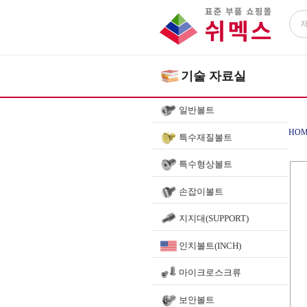
기술 자료실
일반볼트
HOM
특수재질볼트
특수형상볼트
손잡이볼트
지지대(SUPPORT)
인치볼트(INCH)
마이크로스크류
보안볼트