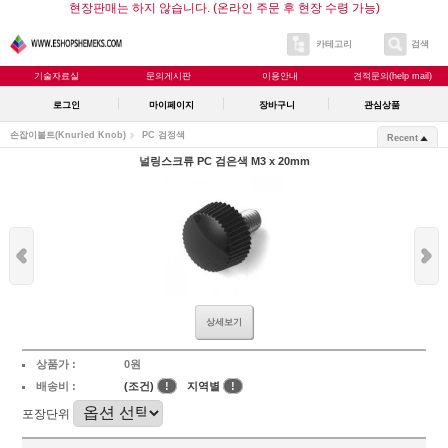
현장판매는 하지 않습니다. (온라인 주문 후 현장 수령 가능)
카테고리
검색
기술자료실
문의게시판
이용안내
견적문의(help mail)
로그인
마이페이지
장바구니
관심상품
손잡이볼트(Knurled Knob)
PC 검정색
Recent
널링스크류 PC 검은색 M3 x 20mm
상세보기
상품가 :
0원
배송비 :
(조건)
!
지역별
!
포장단위