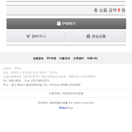
총 상품 금액
0
원
구매하기
장바구니
관심상품
상점정보
PC버젼
이용안내
고객센터
커뮤니티
상호명 : 쉬멕스
대표 : 장우천 | 개인정보 보호 책임자 : 장우천
사업자등록번호 :135-26-92747 | 통신판매업신고번호 : 2009-경기수원-0550호
Tel: 1661-8832 Fax: 070-7966-3573
주소 : 경기 화성시 동탄대로23길 121, 우미뉴브 608호 (우)18468
이용약관
|
개인정보처리방침
ⓒ쉬멕스 표준부품쇼핑몰 All rights reserved.
Make
Shop