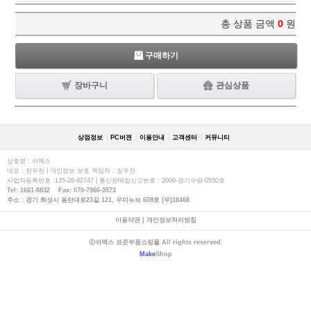
총 상품 금액
0
원
구매하기
장바구니
관심상품
상점정보
PC버젼
이용안내
고객센터
커뮤니티
상호명 : 쉬멕스
대표 : 장우천 | 개인정보 보호 책임자 : 장우천
사업자등록번호 :135-26-92747 | 통신판매업신고번호 : 2009-경기수원-0550호
Tel: 1661-8832 Fax: 070-7966-3573
주소 : 경기 화성시 동탄대로23길 121, 우미뉴브 608호 (우)18468
이용약관
|
개인정보처리방침
ⓒ쉬멕스 표준부품쇼핑몰 All rights reserved.
Make
Shop