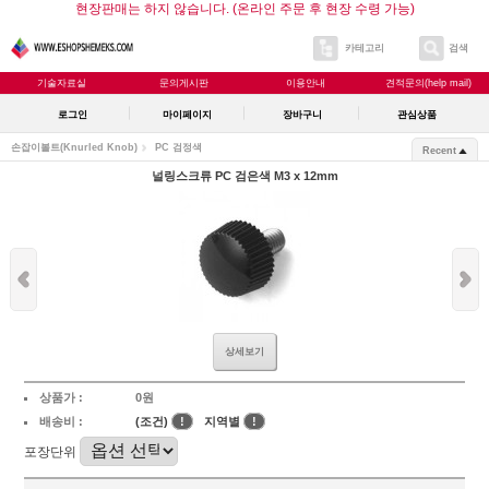
현장판매는 하지 않습니다. (온라인 주문 후 현장 수령 가능)
카테고리
검색
기술자료실
문의게시판
이용안내
견적문의(help mail)
로그인
마이페이지
장바구니
관심상품
손잡이볼트(Knurled Knob)
PC 검정색
Recent
널링스크류 PC 검은색 M3 x 12mm
상세보기
상품가 :
0원
배송비 :
(조건)
!
지역별
!
포장단위