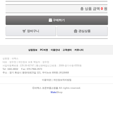
총 상품 금액
0
원
구매하기
장바구니
관심상품
상점정보
PC버젼
이용안내
고객센터
커뮤니티
상호명 : 쉬멕스
대표 : 장우천 | 개인정보 보호 책임자 : 장우천
사업자등록번호 :135-26-92747 | 통신판매업신고번호 : 2009-경기수원-0550호
Tel: 1661-8832 Fax: 070-7966-3573
주소 : 경기 화성시 동탄대로23길 121, 우미뉴브 608호 (우)18468
이용약관
|
개인정보처리방침
ⓒ쉬멕스 표준부품쇼핑몰 All rights reserved.
Make
Shop