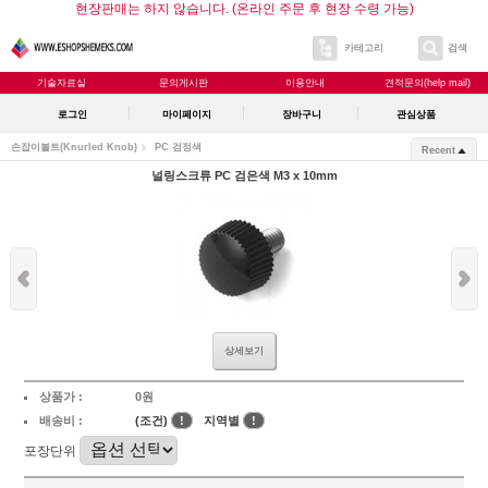
현장판매는 하지 않습니다. (온라인 주문 후 현장 수령 가능)
카테고리
검색
기술자료실
문의게시판
이용안내
견적문의(help mail)
로그인
마이페이지
장바구니
관심상품
손잡이볼트(Knurled Knob)
PC 검정색
Recent
널링스크류 PC 검은색 M3 x 10mm
상세보기
상품가 :
0원
배송비 :
(조건)
!
지역별
!
포장단위