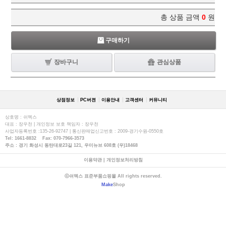
총 상품 금액
0
원
구매하기
장바구니
관심상품
상점정보
PC버젼
이용안내
고객센터
커뮤니티
상호명 : 쉬멕스
대표 : 장우천 | 개인정보 보호 책임자 : 장우천
사업자등록번호 :135-26-92747 | 통신판매업신고번호 : 2009-경기수원-0550호
Tel: 1661-8832 Fax: 070-7966-3573
주소 : 경기 화성시 동탄대로23길 121, 우미뉴브 608호 (우)18468
이용약관
|
개인정보처리방침
ⓒ쉬멕스 표준부품쇼핑몰 All rights reserved.
Make
Shop