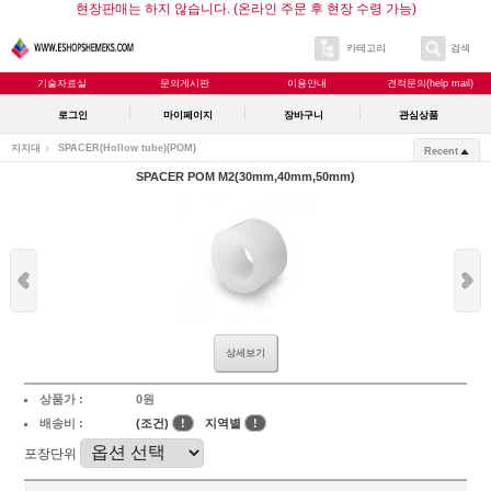
현장판매는 하지 않습니다. (온라인 주문 후 현장 수령 가능)
카테고리
검색
기술자료실
문의게시판
이용안내
견적문의(help mail)
로그인
마이페이지
장바구니
관심상품
지지대
SPACER(Hollow tube)
(POM)
Recent
SPACER POM M2(30mm,40mm,50mm)
상세보기
상품가 :
0원
배송비 :
(조건)
!
지역별
!
포장단위