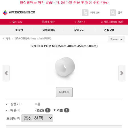
현장판매는 하지 않습니다. (온라인 주문 후 현장 수령 가능)
카테고리
검색
기술자료실
문의게시판
이용안내
견적문의(help mail)
로그인
마이페이지
장바구니
관심상품
지지대
SPACER(Hollow tube)
(POM)
Recent
SPACER POM M5(35mm,40mm,45mm,50mm)
상세보기
상품가 :
0원
배송비 :
(조건)
!
지역별
!
포장단위