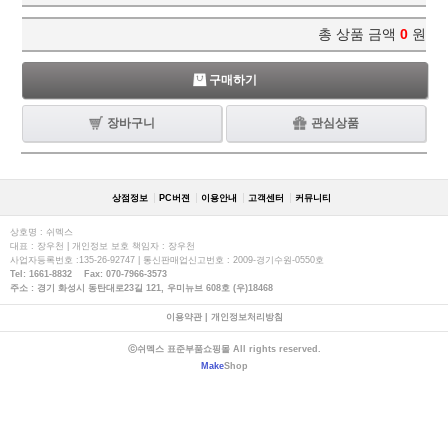
총 상품 금액
0
원
구매하기
장바구니
관심상품
상점정보
PC버젼
이용안내
고객센터
커뮤니티
상호명 : 쉬멕스
대표 : 장우천 | 개인정보 보호 책임자 : 장우천
사업자등록번호 :135-26-92747 | 통신판매업신고번호 : 2009-경기수원-0550호
Tel: 1661-8832 Fax: 070-7966-3573
주소 : 경기 화성시 동탄대로23길 121, 우미뉴브 608호 (우)18468
이용약관
|
개인정보처리방침
ⓒ쉬멕스 표준부품쇼핑몰 All rights reserved.
Make
Shop