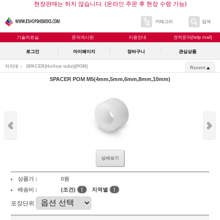
현장판매는 하지 않습니다. (온라인 주문 후 현장 수령 가능)
카테고리
검색
기술자료실
문의게시판
이용안내
견적문의(help mail)
로그인
마이페이지
장바구니
관심상품
지지대
SPACER(Hollow tube)
(POM)
Recent
SPACER POM M5(4mm,5mm,6mm,8mm,10mm)
상세보기
상품가 :
0원
배송비 :
(조건)
!
지역별
!
포장단위