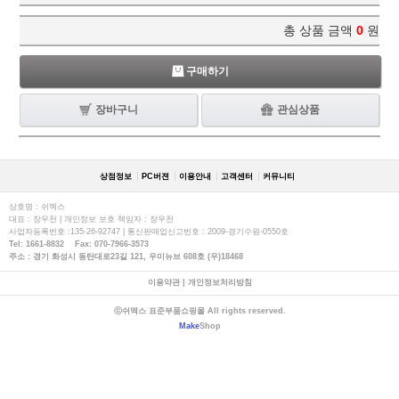
총 상품 금액
0
원
구매하기
장바구니
관심상품
상점정보
PC버젼
이용안내
고객센터
커뮤니티
상호명 : 쉬멕스
대표 : 장우천 | 개인정보 보호 책임자 : 장우천
사업자등록번호 :135-26-92747 | 통신판매업신고번호 : 2009-경기수원-0550호
Tel: 1661-8832 Fax: 070-7966-3573
주소 : 경기 화성시 동탄대로23길 121, 우미뉴브 608호 (우)18468
이용약관
|
개인정보처리방침
ⓒ쉬멕스 표준부품쇼핑몰 All rights reserved.
Make
Shop