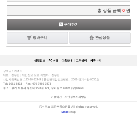
총 상품 금액
0
원
구매하기
장바구니
관심상품
상점정보
PC버젼
이용안내
고객센터
커뮤니티
상호명 : 쉬멕스
대표 : 장우천 | 개인정보 보호 책임자 : 장우천
사업자등록번호 :135-26-92747 | 통신판매업신고번호 : 2009-경기수원-0550호
Tel: 1661-8832 Fax: 070-7966-3573
주소 : 경기 화성시 동탄대로23길 121, 우미뉴브 608호 (우)18468
이용약관
|
개인정보처리방침
ⓒ쉬멕스 표준부품쇼핑몰 All rights reserved.
Make
Shop