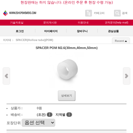
현장판매는 하지 않습니다. (온라인 주문 후 현장 수령 가능)
카테고리
검색
기술자료실
문의게시판
이용안내
견적문의(help mail)
로그인
마이페이지
장바구니
관심상품
지지대
SPACER(Hollow tube)
(POM)
Recent
SPACER POM M2.6(30mm,40mm,50mm)
상세보기
상품가 :
0원
배송비 :
(조건)
!
지역별
!
포장단위