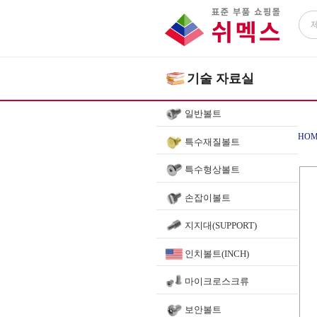
기술 자료실
일반볼트
HOM
특수재질볼트
특수형상볼트
손잡이볼트
지지대(SUPPORT)
인치볼트(INCH)
마이크로스크류
보안볼트