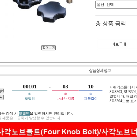
총 상품 금액
00101
-
03
10
⭐ 쉬멕스몰에서
번
SUS303, SUS304,
①
②
③
말합니다. 재질의 
시
모델명
나사산 지름
제품길이
SUS304으로 표
제품 검색 시
모델명
을 입력하시면 편리합니다.
 제품은 ± 공차가 발생할 수 있습니다.