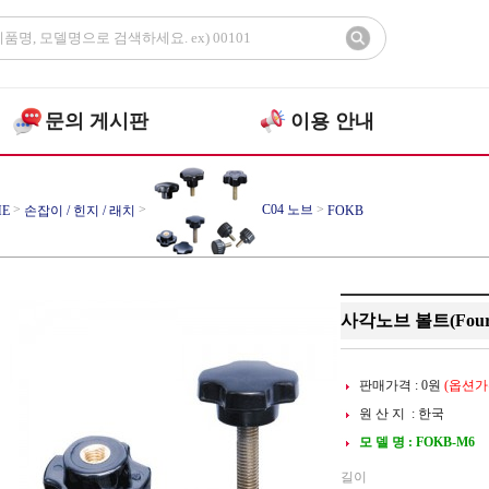
문의 게시판
이용 안내
>
>
C04 노브
>
E
손잡이 / 힌지 / 래치
FOKB
사각노브 볼트(Four K
판매가격 :
0
원
(옵션가확
원 산 지 : 한국
모 델 명 : FOKB-M6
길이