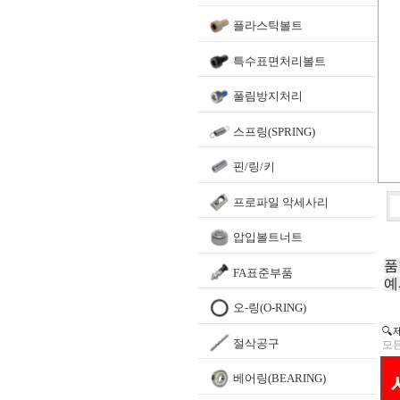
플라스틱볼트
특수표면처리볼트
풀림방지처리
스프링(SPRING)
핀/링/키
프로파일 악세사리
압입볼트너트
품
FA표준부품
예
오-링(O-RING)
🔍
절삭공구
모든
베어링(BEARING)