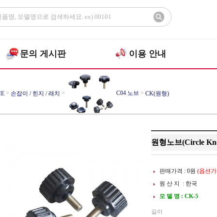
문의 게시판
이용 안내
>
>
C04 노브
>
E
손잡이 / 힌지 / 래치
CK(원형)
원형노브(Circle Kno
판매가격 :
0
원
(옵션가확
원 산 지 : 한국
모 델 명 : CK-5
길이