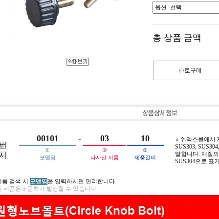
총 상품 금액
00101
-
03
10
⭐ 쉬멕스몰에서
번
SUS303, SUS304,
①
②
③
말합니다. 재질의 
시
모델명
나사산 지름
제품길이
SUS304으로 표
제품 검색 시
모델명
을 입력하시면 편리합니다.
 제품은 ± 공차가 발생할 수 있습니다.