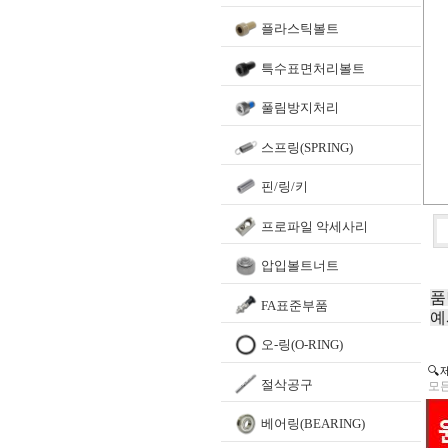
플라스틱볼트
특수표면처리볼트
풀림방지처리
스프링(SPRING)
핀/링/키
프로파일 악세사리
압입볼트너트
품
FA표준부품
예
오-링(O-RING)
🔍
절삭공구
모든
베어링(BEARING)