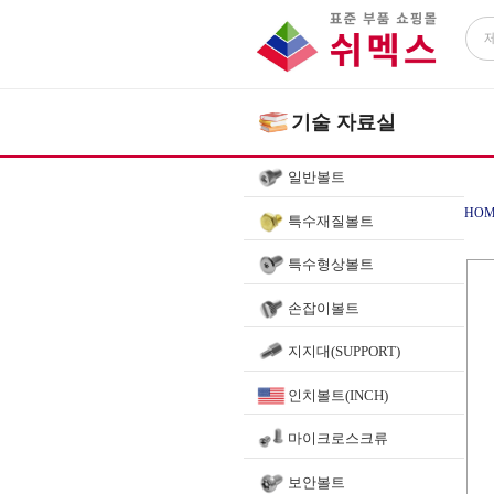
기술 자료실
일반볼트
HOM
특수재질볼트
특수형상볼트
손잡이볼트
지지대(SUPPORT)
인치볼트(INCH)
마이크로스크류
보안볼트