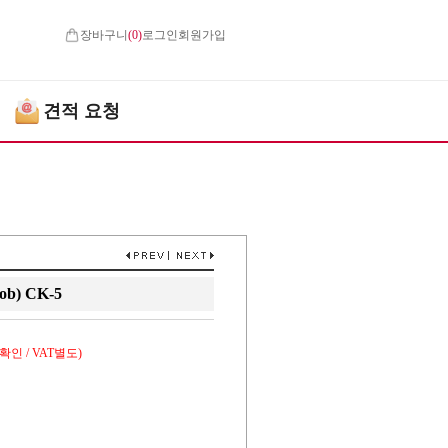
장바구니
(
0
)
로그인
회원가입
견적 요청
b) CK-5
인 / VAT별도)