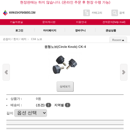
현장판매는 하지 않습니다. (온라인 주문 후 현장 수령 가능)
카테고리
검색
기술자료실
문의게시판
이용안내
견적문의(help mail)
로그인
마이페이지
장바구니
관심상품
손잡이 / 힌지 / 래치
C04 노브
Recent
원형노브(Circle Knob) CK-4
상세보기
상품가 :
0원
배송비 :
(조건)
!
지역별
!
길이