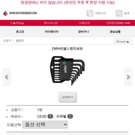
현장판매는 하지 않습니다. (온라인 주문 후 현장 수령 가능)
카테고리
검색
기술자료실
문의게시판
이용안내
견적문의(help mail)
로그인
마이페이지
장바구니
관심상품
수공구
별렌치
Recent
[WIHA]별 L렌치세트
상세보기
상품가 :
0원
배송비 :
(조건)
!
지역별
!
모델선택