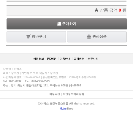
총 상품 금액
0
원
구매하기
장바구니
관심상품
상점정보
PC버젼
이용안내
고객센터
커뮤니티
상호명 : 쉬멕스
대표 : 장우천 | 개인정보 보호 책임자 : 장우천
사업자등록번호 :135-26-92747 | 통신판매업신고번호 : 2009-경기수원-0550호
Tel: 1661-8832 Fax: 070-7966-3573
주소 : 경기 화성시 동탄대로23길 121, 우미뉴브 608호 (우)18468
이용약관
|
개인정보처리방침
ⓒ쉬멕스 표준부품쇼핑몰 All rights reserved.
Make
Shop