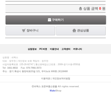
총 상품 금액
0
원
구매하기
장바구니
관심상품
상점정보
PC버젼
이용안내
고객센터
커뮤니티
상호명 : 쉬멕스
대표 : 장우천 | 개인정보 보호 책임자 : 장우천
사업자등록번호 :135-26-92747 | 통신판매업신고번호 : 2009-경기수원-0550호
Tel: 1661-8832 Fax: 070-7966-3573
주소 : 경기 화성시 동탄대로23길 121, 우미뉴브 608호 (우)18468
이용약관
|
개인정보처리방침
ⓒ쉬멕스 표준부품쇼핑몰 All rights reserved.
Make
Shop