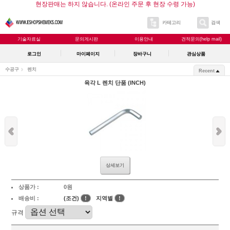
현장판매는 하지 않습니다. (온라인 주문 후 현장 수령 가능)
카테고리
검색
기술자료실
문의게시판
이용안내
견적문의(help mail)
로그인
마이페이지
장바구니
관심상품
수공구
렌치
Recent
육각 L 렌치 단품 (INCH)
상세보기
상품가 :
0원
배송비 :
(조건)
!
지역별
!
규격