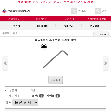
현장판매는 하지 않습니다. (온라인 주문 후 현장 수령 가능)
카테고리
검색
기술자료실
문의게시판
이용안내
견적문의(help mail)
로그인
마이페이지
장바구니
관심상품
수공구
렌치
Recent
육각 L렌치낱개 숏형 PB210 (MM)
상세보기
상품가 :
0원
배송비 :
(조건)
!
지역별
!
규격