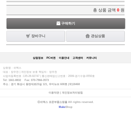
총 상품 금액
0
원
구매하기
장바구니
관심상품
상점정보
PC버젼
이용안내
고객센터
커뮤니티
상호명 : 쉬멕스
대표 : 장우천 | 개인정보 보호 책임자 : 장우천
사업자등록번호 :135-26-92747 | 통신판매업신고번호 : 2009-경기수원-0550호
Tel: 1661-8832 Fax: 070-7966-3573
주소 : 경기 화성시 동탄대로23길 121, 우미뉴브 608호 (우)18468
이용약관
|
개인정보처리방침
ⓒ쉬멕스 표준부품쇼핑몰 All rights reserved.
Make
Shop