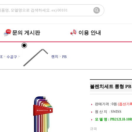
문의 게시판
이용 안내
>
>
렌치
>
E
수공구
PB
볼렌치세트 롱형 PB 21
판매가격 :
0
원
(옵션가확
원 산 지 : SWISS
모 델 명 : PB212LH-10
규격