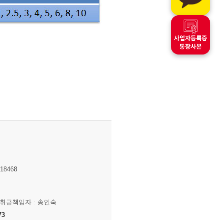
8468
보취급책임자 : 송인숙
73