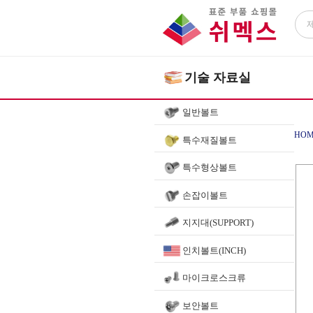
기술 자료실
일반볼트
HOM
특수재질볼트
특수형상볼트
손잡이볼트
지지대(SUPPORT)
인치볼트(INCH)
마이크로스크류
보안볼트