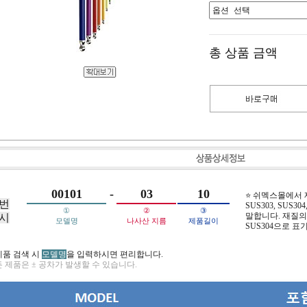
총 상품 금액
00101
-
03
10
⭐ 쉬멕스몰에서
번
SUS303, SUS304,
①
②
③
말합니다. 재질의 
시
모델명
나사산 지름
제품길이
SUS304으로 표
제품 검색 시
모델명
을 입력하시면 편리합니다.
 제품은 ± 공차가 발생할 수 있습니다.