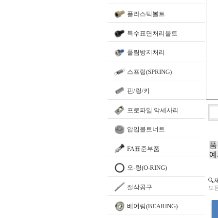
플라스틱볼트
특수표면처리볼트
풀림방지처리
스프링(SPRING)
핀/링/키
프로파일 악세사리
압입볼트너트
품
FA표준부품
예
오-링(O-RING)
🔍
절삭공구
모든
베어링(BEARING)