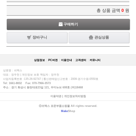
총 상품 금액
0
원
구매하기
장바구니
관심상품
상점정보
PC버젼
이용안내
고객센터
커뮤니티
상호명 : 쉬멕스
대표 : 장우천 | 개인정보 보호 책임자 : 장우천
사업자등록번호 :135-26-92747 | 통신판매업신고번호 : 2009-경기수원-0550호
Tel: 1661-8832 Fax: 070-7966-3573
주소 : 경기 화성시 동탄대로23길 121, 우미뉴브 608호 (우)18468
이용약관
|
개인정보처리방침
ⓒ쉬멕스 표준부품쇼핑몰 All rights reserved.
Make
Shop