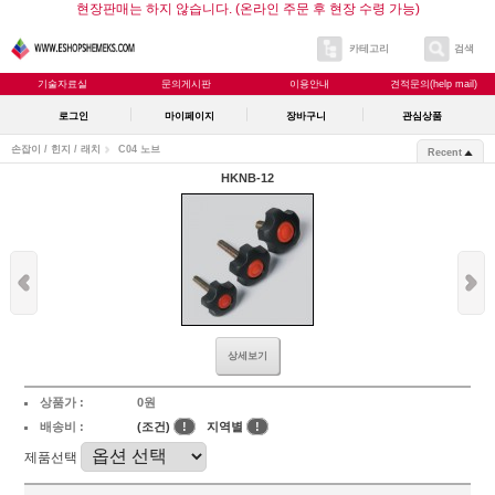
현장판매는 하지 않습니다. (온라인 주문 후 현장 수령 가능)
카테고리
검색
기술자료실
문의게시판
이용안내
견적문의(help mail)
로그인
마이페이지
장바구니
관심상품
손잡이 / 힌지 / 래치
C04 노브
Recent
HKNB-12
상세보기
상품가 :
0원
배송비 :
(조건)
!
지역별
!
제품선택