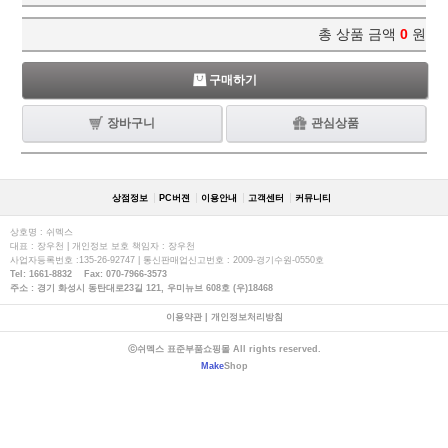
총 상품 금액
0
원
구매하기
장바구니
관심상품
상점정보
PC버젼
이용안내
고객센터
커뮤니티
상호명 : 쉬멕스
대표 : 장우천 | 개인정보 보호 책임자 : 장우천
사업자등록번호 :135-26-92747 | 통신판매업신고번호 : 2009-경기수원-0550호
Tel: 1661-8832 Fax: 070-7966-3573
주소 : 경기 화성시 동탄대로23길 121, 우미뉴브 608호 (우)18468
이용약관
|
개인정보처리방침
ⓒ쉬멕스 표준부품쇼핑몰 All rights reserved.
Make
Shop