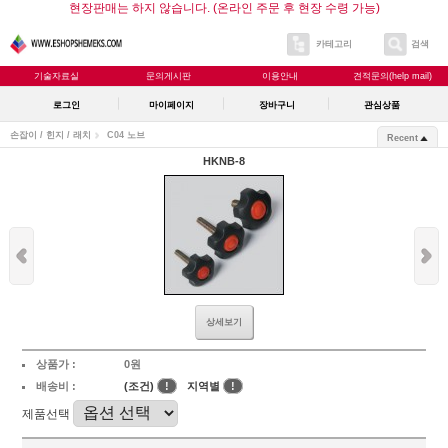
현장판매는 하지 않습니다. (온라인 주문 후 현장 수령 가능)
카테고리
검색
기술자료실
문의게시판
이용안내
견적문의(help mail)
로그인
마이페이지
장바구니
관심상품
손잡이 / 힌지 / 래치
C04 노브
Recent
HKNB-8
상세보기
상품가 :
0원
배송비 :
(조건)
!
지역별
!
제품선택